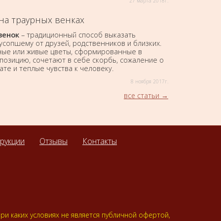
27 марта 2018г.
на траурных венках
венок
– традиционный способ выказать
усопшему от друзей, родственников и близких.
ные или живые цветы, сформированные в
позицию, сочетают в себе скорбь, сожаление о
ате и теплые чувства к человеку.
8 ноября 2017г.
все статьи
трукции
Отзывы
Контакты
и каких условиях не является публичной офертой,