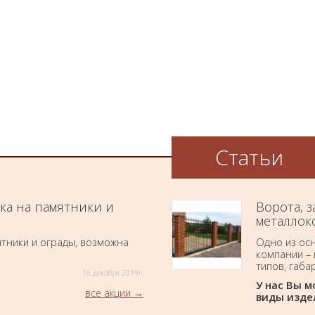
Статьи
ка на памятники и
Ворота, 
металлок
тники и ограды, возможна
Одно из ос
компании –
типов, габа
16 декабря 2019г.
У нас Вы м
все акции
виды изде