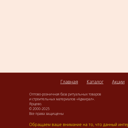
Главная
Каталог
Акции
Оптово-розничная база ритуальных товаров
и строительных материалов «Адмирал».
Ярцево.
© 2000-2025
Все права защищены
Обращаем ваше внимание на то, что данный интер